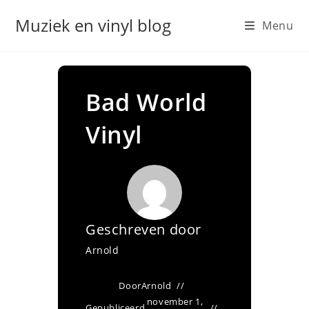
Ga
Muziek en vinyl blog
Menu
naar
inhoud
Bad World
Vinyl
Geschreven door
Arnold
Door
Arnold
november 1,
Gepubliceerd