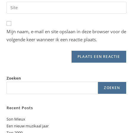
e-
Vul
in
mail
je
om
in
site
te
om
URL
reageren
Mijn naam, e-mail en site opslaan in deze browser voor de
te
in
kunnen
volgende keer wanneer ik een reactie plaats.
(optioneel)
reageren
Zoeken
ZOEKEN
Recent Posts
Son Mieux
Een nieuw muzikaal jaar
Top 2000