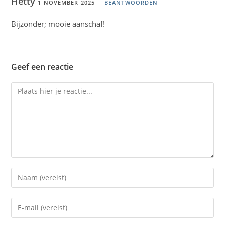
Hetty
1 NOVEMBER 2025
BEANTWOORDEN
Bijzonder; mooie aanschaf!
Geef een reactie
Reactie
Voer
je
naam
Vul
of
je
gebruikersnaam