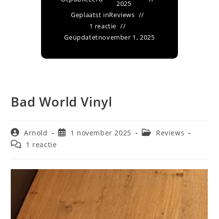
2025
Geplaatst in
Reviews
1 reactie
Geüpdatet
november 1, 2025
Bad World Vinyl
Bericht
Bericht
Berichtcategorie:
Arnold
1 november 2025
Reviews
auteur:
gepubliceerd
Bericht
1 reactie
op:
reacties: